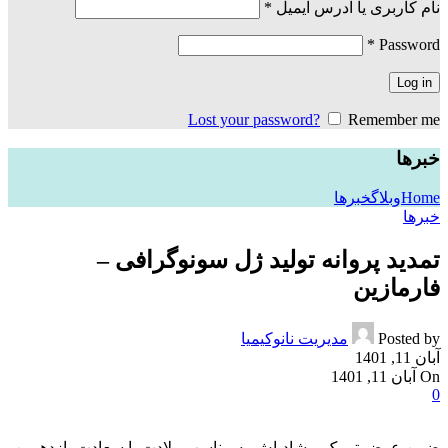
الزامی
نام کاربری یا آدرس ایمیل
*
الزامی
*
Password
Log in
Lost your password?
Remember me
خبرها
Home
وبلاگ
خبرها
خبرها
تمدید پروانه تولید ژل سونوگرافی –
فارمازین
Posted by
مدیریت نانوکیمیا
آبان 11, 1401
On آبان 11, 1401
0
ضمن عرض تبریک و شادباش به مناسب ولادت با سعادت یازدهمین