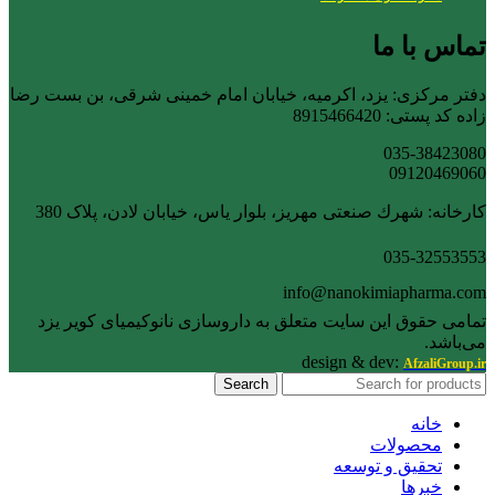
تماس با ما
دفتر مرکزی: یزد، اکرمیه، خیابان امام خمینی شرقی، بن بست رضا
زاده کد پستی: 8915466420
035-38423080
09120469060
کارخانه: شهرك صنعتی مهریز، بلوار یاس، خیابان لادن، پلاک 380
035-32553553
info@nanokimiapharma.com
تمامی حقوق این سایت متعلق به داروسازی نانوکیمیای کویر یزد
می‌باشد.
design & dev:
AfzaliGroup.ir
Search
خانه
محصولات
تحقیق و توسعه
خبرها