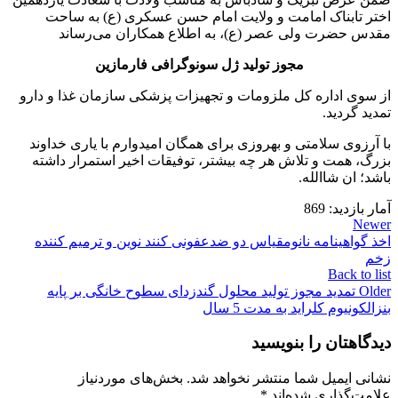
اختر تابناک امامت و ولایت امام حسن عسکری (ع) به ساحت
مقدس حضرت ولی عصر (ع)، به اطلاع همکاران می‌رساند
مجوز تولید ژل سونوگرافی فارمازین
از سوی اداره کل ملزومات و تجهیزات پزشکی سازمان غذا و دارو
تمدید گردید.
با آرزوی سلامتی و بهروزی برای همگان امیدوارم با یاری خداوند
بزرگ، همت و تلاش هر چه بیشتر، توفیقات اخیر استمرار داشته
باشد؛ ان شاالله.
آمار بازدید:
869
Newer
اخذ گواهینامه نانومقیاس دو ضدعفونی کنند نوین و ترمیم کننده
زخم
Back to list
Older
تمدید مجوز تولید محلول گندزدای سطوح خانگی بر پایه
بنزالکونیوم کلراید به مدت 5 سال
دیدگاهتان را بنویسید
نشانی ایمیل شما منتشر نخواهد شد.
بخش‌های موردنیاز
علامت‌گذاری شده‌اند
*