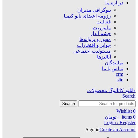
درباره ما
بیوگرافی مدیران
رزومه اعضای نانو کیمیا
فعالیت
ماموریت
چشم انداز
مجوز و پروانه‌ها
جوایز و افتخارات
مسئولیت اجتماعی
آنالیزها
نمایندگان
تماس با ما
crm
stte
دانلود کاتالوگ محصولات
Search
Search
Wishlist
0
0
items
۰
تومان
Login / Register
Sign in
Create an Account