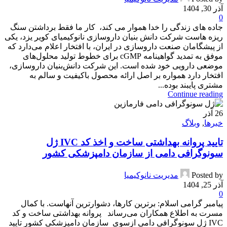
آذر 30, 1404
0
جاده های زندگی را خدا هموار می کند، کار ما فقط برداشتن سنگ
ریزه هاست شرکت دانش بنیان داروسازی نانوکیمیای کویر یزد، یکی
از پیشگامان صنعت داروسازی در ایران، با افتخار اعلام می‌دارد که
موفق به تمدید گواهینامه cGMP برای خطوط تولید محلول‌های
موضعی دارویی خود شده است. این شرکت دانش‌بنیان داروسازی،
افتخار دارد همواره بر اصل ارائه محصول باکیفیت و سالم به
مشتری پایبند بوده...
Continue reading
26
آذر
خبرها
,
وبلاگ
تایید پروانه بهداشتی ساخت و اخذ کد IVC ژل
سونوگرافی دامی از سازمان دامپزشکی کشور
Posted by
مدیریت نانوکیمیا
آذر 25, 1404
0
پیامبر گرامی اسلام: برترین کارها، دشوارترین آنهاست. با کمال
مسرت به اطلاع همکاران می‌رساند پروانه بهداشتی ساخت و کد
IVC ژل سونوگرافی دامی ازسوی سازمان دامپزشکی کشور تایید