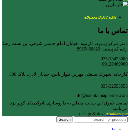
دانلود کاتالوگ محصولات
تماس با ما
دفتر مرکزی: یزد، اکرمیه، خیابان امام خمینی شرقی، بن بست رضا
زاده کد پستی: 8915466420
035-38423080
09120469060
کارخانه: شهرك صنعتی مهریز، بلوار یاس، خیابان لادن، پلاک 380
035-32553553
info@nanokimiapharma.com
تمامی حقوق این سایت متعلق به داروسازی نانوکیمیای کویر یزد
می‌باشد.
design & dev:
AfzaliGroup.ir
Search
خانه