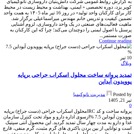
به گزارش روابط‌عمومی شرکت دانش‌بنیان داروسازی نانوکیمیای
کویر یزد، دوره تخصصی « ایمنی، بهداشت و محیط زیست در محیط
کار برای کارکنان واحد تولید» در روز 16 تیر ماه ۱۴۰5 به همت واحد
تضمین کیفیت و تدریس خانم مهندس میراسماعیلی برگزار شد.
ماهیت فعالیت‌های صنعتی در یک واحد داروسازی، لزوم آشنایی
پرسنل با اصول ایمنی را دوچندان می‌کند؛ چرا که این کارکنان به
صورت مستمر...
Continue reading
10
تیر
وبلاگ
تمدید پروانه ساخت محلول اسکراب جراحی برپایه
پوویدون آیداین
Posted by
مدیریت نانوکیمیا
تیر 21, 1405
0
پروانه ساخت و کد IRCمحلول اسکراب جراحی (دست جراح) برپایه
پوویدون آیوداین 7.5 %ازسوی اداره دارو و مواد تحت کنترل سازمان
غذا و دارو به مدت چهار سال تمدید گردید. این محصول آنتی سپتیک
است و توانایی از بین بردن باکتری های گرم مثبت، گرم منفی، قارچ
ها، ویروس ها، پروتوزوآها و اسپورها را داراست. کاربرد : ضدعفونی