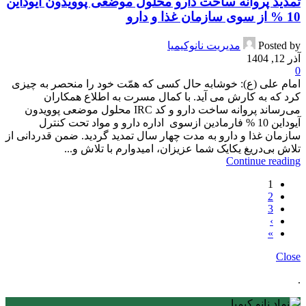
تمدید پروانه ساخت دارو محلول موضعی پوویدون آیوداین
10 % از سوی سازمان غذا و دارو
Posted by
مدیریت نانوکیمیا
آذر 12, 1404
0
امام علی (ع): خوشابه حال کسی که همّت خود را منحصر به چیزی
کرد که به کارش می آید. با کمال مسرت به اطلاع همکاران
می‌رساند پروانه ساخت دارو و کد IRC محلول موضعی پوویدون
آیوداین 10 % فارمادین ازسوی اداره دارو و مواد تحت کنترل
سازمان غذا و دارو به مدت چهار سال تمدید گردید. ضمن قدردانی از
تلاش بی‌دریغ یکایک شما عزیزان، امیدوارم با تلاش و...
Continue reading
1
2
3
›
»
Close
.