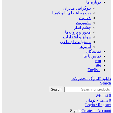
درباره ما
بیوگرافی مدیران
رزومه اعضای نانو کیمیا
فعالیت
ماموریت
چشم انداز
مجوز و پروانه‌ها
جوایز و افتخارات
مسئولیت اجتماعی
آنالیزها
نمایندگان
تماس با ما
crm
stte
English
دانلود کاتالوگ محصولات
Search
Search
Wishlist
0
0
items
۰
تومان
Login / Register
Sign in
Create an Account