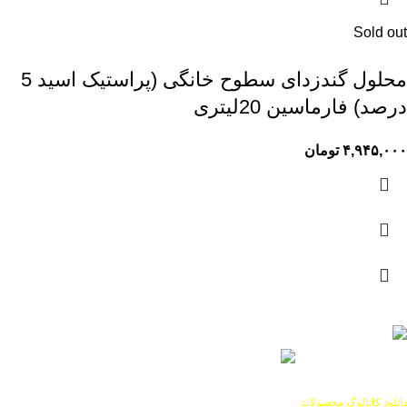
Sold out
محلول گندزدای سطوح خانگی (پراستیک اسید 5
درصد) فارماسین 20لیتری
۴,۹۴۵,۰۰۰
تومان
دانلود کاتالوگ محصولات