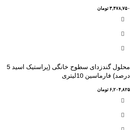
۳,۴۷۸,۷۵۰
تومان
محلول گندزدای سطوح خانگی (پراستیک اسید 5
درصد) فارماسین 10لیتری
۶,۲۰۴,۸۲۵
تومان