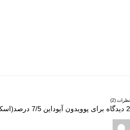
نظرات (2)
2 دیدگاه برای
پوویدون آیوداین 7/5 درصد(اسکراب جراحی) – فارمادین – 1 لیتری