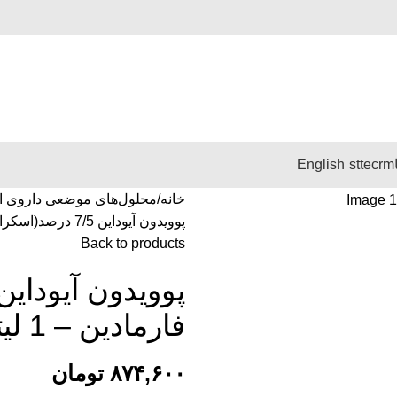
English
stte
crm
خانه
محلول‌های موضعی داروی ا
پوویدون آیوداین 7/5 درصد(اسکراب جراحی) – فارمادین – 1 لیتری
Back to products
فارمادین – 1 لیتری
۸۷۴,۶۰۰
تومان