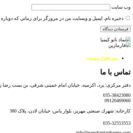
وب‌ سایت
ذخیره نام، ایمیل و وبسایت من در مرورگر برای زمانی که دوباره 
دانلود کاتالوگ محصولات
تماس با ما
دفتر مرکزی: یزد، اکرمیه، خیابان امام خمینی شرقی، بن بست رضا زاده کد پس
035-38423080
09120469060
کارخانه: شهرك صنعتی مهریز، بلوار یاس، خیابان لادن، پلاک 380
035-32553553
info@nanokimiapharma.com