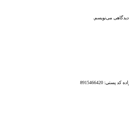
دیدگاهی می‌نویسم.
تی: 8915466420