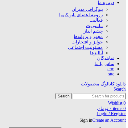
درباره ما
بیوگرافی مدیران
رزومه اعضای نانو کیمیا
فعالیت
ماموریت
چشم انداز
مجوز و پروانه‌ها
جوایز و افتخارات
مسئولیت اجتماعی
آنالیزها
نمایندگان
تماس با ما
crm
stte
دانلود کاتالوگ محصولات
Search
Search
Wishlist
0
0
items
۰
تومان
Login / Register
Sign in
Create an Account