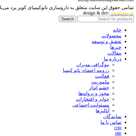
تمامی حقوق این سایت متعلق به داروسازی نانوکیمیای کویر یزد می‌با
design & dev:
AfzaliGroup.ir
Search
خانه
محصولات
تحقیق و توسعه
خبرها
مقالات
درباره ما
بیوگرافی مدیران
رزومه اعضای نانو کیمیا
فعالیت
ماموریت
چشم انداز
مجوز و پروانه‌ها
جوایز و افتخارات
مسئولیت اجتماعی
آنالیزها
نمایندگان
تماس با ما
crm
stte