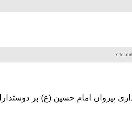
stte
crm
ری پیروان امام حسین (ع) بر دوستدار