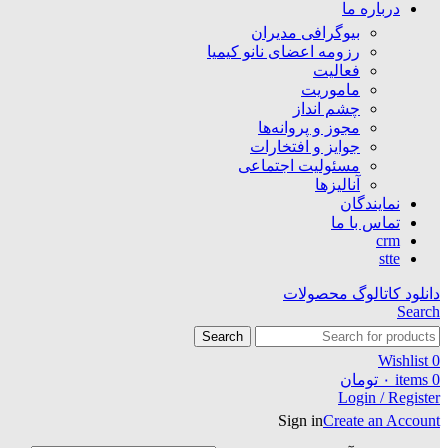
درباره ما
بیوگرافی مدیران
رزومه اعضای نانو کیمیا
فعالیت
ماموریت
چشم انداز
مجوز و پروانه‌ها
جوایز و افتخارات
مسئولیت اجتماعی
آنالیزها
نمایندگان
تماس با ما
crm
stte
دانلود کاتالوگ محصولات
Search
Search
Wishlist
0
0
items
۰
تومان
Login / Register
Sign in
Create an Account