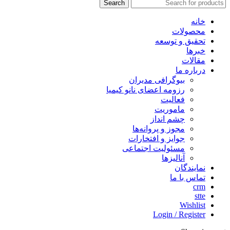
Search
خانه
محصولات
تحقیق و توسعه
خبرها
مقالات
درباره ما
بیوگرافی مدیران
رزومه اعضای نانو کیمیا
فعالیت
ماموریت
چشم انداز
مجوز و پروانه‌ها
جوایز و افتخارات
مسئولیت اجتماعی
آنالیزها
نمایندگان
تماس با ما
crm
stte
Wishlist
Login / Register