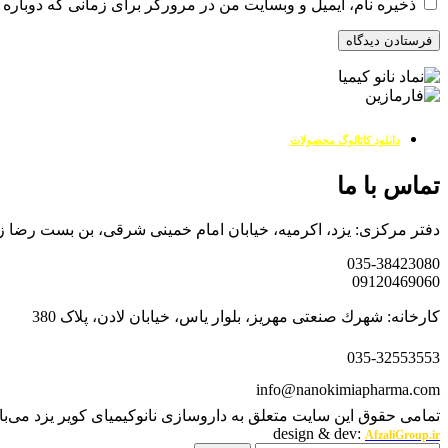
ذخیره نام، ایمیل و وبسایت من در مرورگر برای زمانی که دوباره 
دانلود کاتالوگ محصولات
تماس با ما
دفتر مرکزی: یزد، اکرمیه، خیابان امام خمینی شرقی، بن بست رضا زاده کد پس
035-38423080
09120469060
کارخانه: شهرك صنعتی مهریز، بلوار یاس، خیابان لادن، پلاک 380
035-32553553
info@nanokimiapharma.com
تمامی حقوق این سایت متعلق به داروسازی نانوکیمیای کویر یزد می‌با
design & dev:
AfzaliGroup.ir