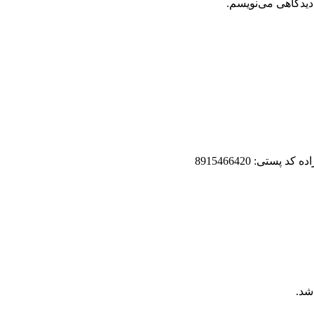
دیدگاهی می‌نویسم.
تی: 8915466420
شد.