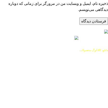
ذخیره نام، ایمیل و وبسایت من در مرورگر برای زمانی که دوباره
دیدگاهی می‌نویسم.
دانلود کاتالوگ محصولات
تماس با ما
دفتر مرکزی: یزد، اکرمیه، خیابان امام خمینی شرقی، بن بست رضا
زاده کد پستی: 8915466420
035-38423080
09120469060