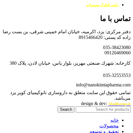
دانلود کاتالوگ محصولات
تماس با ما
دفتر مرکزی: یزد، اکرمیه، خیابان امام خمینی شرقی، بن بست رضا
زاده کد پستی: 8915466420
035-38423080
09120469060
کارخانه: شهرك صنعتی مهریز، بلوار یاس، خیابان لادن، پلاک 380
035-32553553
info@nanokimiapharma.com
تمامی حقوق این سایت متعلق به داروسازی نانوکیمیای کویر یزد
می‌باشد.
design & dev:
AfzaliGroup.ir
Search
خانه
محصولات
تحقیق و توسعه