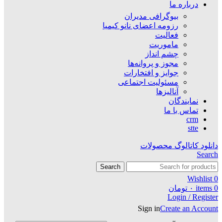
درباره ما
بیوگرافی مدیران
رزومه اعضای نانو کیمیا
فعالیت
ماموریت
چشم انداز
مجوز و پروانه‌ها
جوایز و افتخارات
مسئولیت اجتماعی
آنالیزها
نمایندگان
تماس با ما
crm
stte
دانلود کاتالوگ محصولات
Search
Search
Wishlist
0
0
items
۰
تومان
Login / Register
Sign in
Create an Account