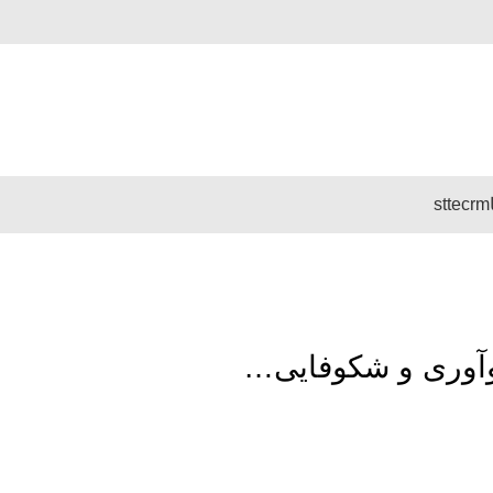
stte
crm
وآوری و شکوفایی…