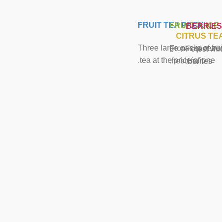
FRUIT TEA PACK
FRUIT JUICE
BERRIES
CITRUS TE
Three large packs of frui
From squeeze
Forest wil
tea at the price of one.
fresh fruit.
berries.