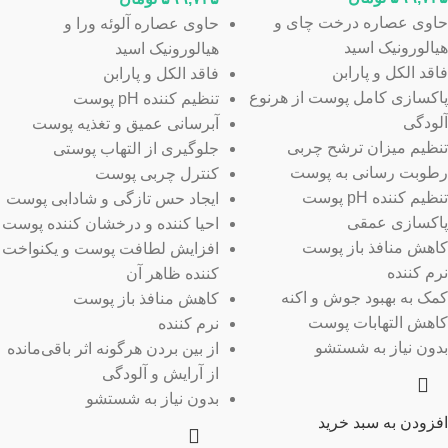
حاوی عصاره درخت چای و
حاوی عصاره آلوئه ورا و
هیالورونیک اسید
هیالورونیک اسید
فاقد الکل و پارابن
فاقد الکل و پارابن
پاکسازی کامل پوست از هرنوع
تنظیم کننده pH پوست
آلودگی
آبرسانی عمیق و تغذیه پوست
تنظیم میزان ترشح چربی
جلوگیری از التهاب پوستی
رطوبت رسانی به پوست
کنترل چربی پوست
تنظیم کننده pH پوست
ایجاد حس تازگی و شادابی پوست
پاکسازی عمقی
احیا کننده و درخشان کننده پوست
کاهش منافذ باز پوست
افزایش لطافت پوست و یکنواخت
نرم کننده
کننده ظاهر آن
کمک به بهبود جوش و اکنه
کاهش منافذ باز پوست
کاهش التهابات پوست
نرم کننده
بدون نیاز به شستشو
از بین بردن هرگونه اثر باقی‌مانده
از آرایش و آلودگی
بدون نیاز به شستشو
افزودن به سبد خرید