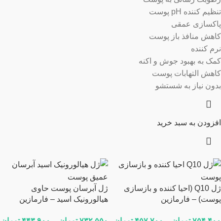
تنظیم کننده pH پوست
پاکسازی عمقی
کاهش منافذ باز پوست
نرم کننده
کمک به بهبود جوش و اکنه
کاهش التهابات پوست
بدون نیاز به شستشو
افزودن به سبد خرید
ژل Q10 (احیا کننده و بازسازی
ژل آبرسان پوست حاوی
پوست) – فارمازین
هیالورونیک اسید – فارمازین
۷۵۴,۴۰۰
تومان
–
۴۵۷,۷۰۰
تومان
۷۳۲,۵۵۰
تومان
–
۴۴۳,۹۰۰
تومان