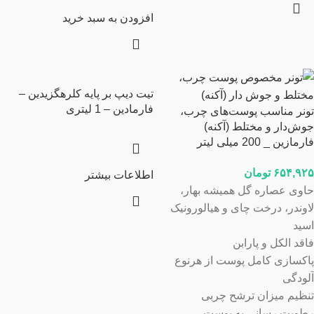
افزودن به سبد خرید
تیت دیپ بر پایه کلرهگزیدین –
فارمادین – 1 لیتری
تونر مناسب پوست‌های چرب،
جوش‌دار و مختلط (آکنه)
فارمازین _ 200 میلی لیتر
۶۵۴,۹۲۵
تومان
اطلاعات بیشتر
حاوی عصاره گل همیشه بهار،
لاوندر، درخت چای و هیالورونیک
اسید
فاقد الکل و پارابن
پاکسازی کامل پوست از هرنوع
آلودگی
تنظیم میزان ترشح چربی
رطوبت رسانی به پوست