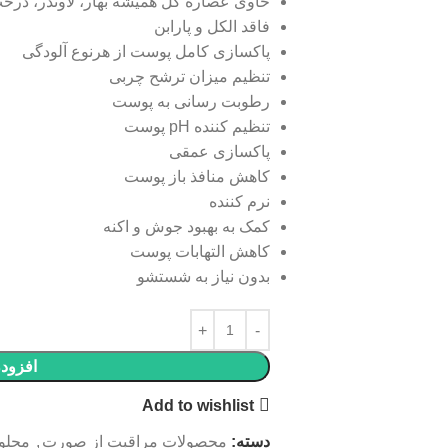
حاوی عصاره گل همیشه بهار، لاوندر، درخت
فاقد الکل و پارابن
پاکسازی کامل پوست از هرنوع آلودگی
تنظیم میزان ترشح چربی
رطوبت رسانی به پوست
تنظیم کننده pH پوست
پاکسازی عمقی
کاهش منافذ باز پوست
نرم کننده
کمک به بهبود جوش و اکنه
کاهش التهابات پوست
بدون نیاز به شستشو
افزودن
Add to wishlist
دسته:
محصولات مراقبت از صورت
,
محلو