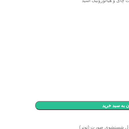
 چای و هیالورونیک اسید
 به سبد خرید
ل شستشوی صورت (تونر)