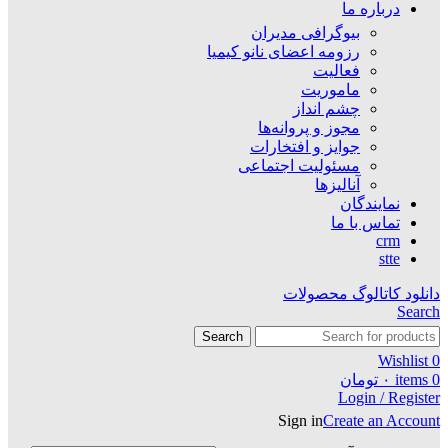
درباره ما
بیوگرافی مدیران
رزومه اعضای نانو کیمیا
فعالیت
ماموریت
چشم انداز
مجوز و پروانه‌ها
جوایز و افتخارات
مسئولیت اجتماعی
آنالیزها
نمایندگان
تماس با ما
crm
stte
دانلود کاتالوگ محصولات
Search
Search
Wishlist
0
0
items
۰
تومان
Login / Register
Sign in
Create an Account