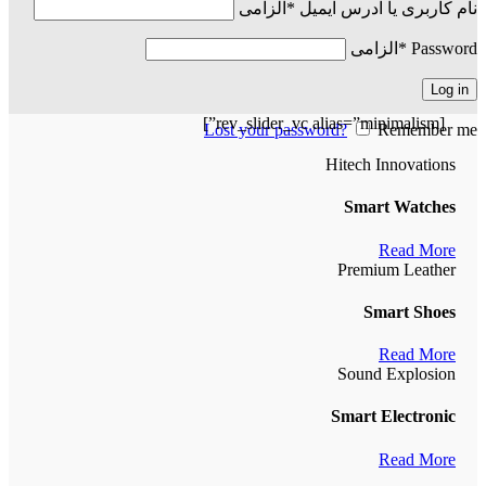
نام کاربری یا آدرس ایمیل
*
الزامی
Password
*
الزامی
Log in
[rev_slider_vc alias=”minimalism”]
Lost your password?
Remember me
Hitech Innovations
Smart Watches
Read More
Premium Leather
Smart Shoes
Read More
Sound Explosion
Smart Electronic
Read More