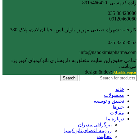
زاده کد پستی: 8915466420
035-38423080
09120469060
کارخانه: شهرك صنعتی مهریز، بلوار یاس، خیابان لادن، پلاک 380
035-32553553
info@nanokimiapharma.com
تمامی حقوق این سایت متعلق به داروسازی نانوکیمیای کویر یزد
می‌باشد.
design & dev:
AfzaliGroup.ir
Search
خانه
محصولات
تحقیق و توسعه
خبرها
مقالات
درباره ما
بیوگرافی مدیران
رزومه اعضای نانو کیمیا
فعالیت