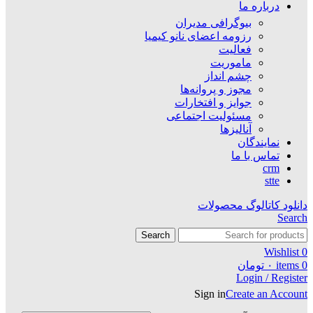
درباره ما
بیوگرافی مدیران
رزومه اعضای نانو کیمیا
فعالیت
ماموریت
چشم انداز
مجوز و پروانه‌ها
جوایز و افتخارات
مسئولیت اجتماعی
آنالیزها
نمایندگان
تماس با ما
crm
stte
دانلود کاتالوگ محصولات
Search
Search
Wishlist
0
0
items
۰
تومان
Login / Register
Sign in
Create an Account