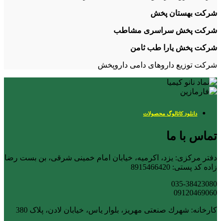
شرکت بهستان پخش
شرکت پخش سراسری مشاطب
شرکت پخش یارا طب ثامن
شرکت توزیع داروهای دامی داروپخش
دانلود کاتالوگ محصولات
تماس با ما
دفتر مرکزی: یزد، اکرمیه، خیابان امام خمینی شرقی، بن بست رضا
زاده کد پستی: 8915466420
035-38423080
09120469060
کارخانه: شهرك صنعتی مهریز، بلوار یاس، خیابان لادن، پلاک 380