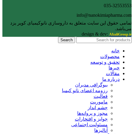
035-32553553
info@nanokimiapharma.com
تمامی حقوق این سایت متعلق به داروسازی نانوکیمیای کویر یزد
می‌باشد.
design & dev:
AfzaliGroup.ir
Search
خانه
محصولات
تحقیق و توسعه
خبرها
مقالات
درباره ما
بیوگرافی مدیران
رزومه اعضای نانو کیمیا
فعالیت
ماموریت
چشم انداز
مجوز و پروانه‌ها
جوایز و افتخارات
مسئولیت اجتماعی
آنالیزها