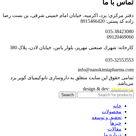
تماس با ما
دفتر مرکزی: یزد، اکرمیه، خیابان امام خمینی شرقی، بن بست رضا
زاده کد پستی: 8915466420
035-38423080
09120469060
کارخانه: شهرك صنعتی مهریز، بلوار یاس، خیابان لادن، پلاک 380
035-32553553
info@nanokimiapharma.com
تمامی حقوق این سایت متعلق به داروسازی نانوکیمیای کویر یزد
می‌باشد.
design & dev:
AfzaliGroup.ir
Search
خانه
محصولات
تحقیق و توسعه
خبرها
مقالات
درباره ما