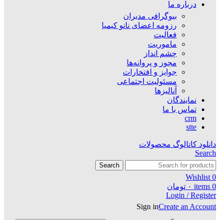
درباره ما
بیوگرافی مدیران
رزومه اعضای نانو کیمیا
فعالیت
ماموریت
چشم انداز
مجوز و پروانه‌ها
جوایز و افتخارات
مسئولیت اجتماعی
آنالیزها
نمایندگان
تماس با ما
crm
stte
دانلود کاتالوگ محصولات
Search
Search
Wishlist
0
0
items
۰
تومان
Login / Register
Sign in
Create an Account