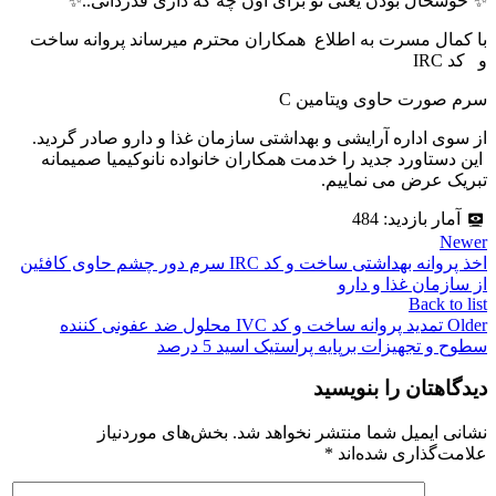
✨ خوشحال بودن یعنی تو برای اون چه که داری قدردانی..✨
با کمال مسرت به اطلاع همکاران محترم میرساند پروانه ساخت
و کد IRC
سرم صورت حاوی ویتامین C
از سوی اداره آرایشی و بهداشتی سازمان غذا و دارو صادر گردید.
این دستاورد جدید را خدمت همکاران خانواده نانوکیمیا صمیمانه
تبریک عرض می نماییم.
آمار بازدید:
484
Newer
اخذ پروانه بهداشتی ساخت و کد IRC سرم دور چشم حاوی کافئین
از سازمان غذا و دارو
Back to list
Older
تمدید پروانه ساخت و کد IVC محلول ضد عفونی کننده
سطوح و تجهیزات برپایه پراستیک اسید 5 درصد
دیدگاهتان را بنویسید
نشانی ایمیل شما منتشر نخواهد شد.
بخش‌های موردنیاز
علامت‌گذاری شده‌اند
*