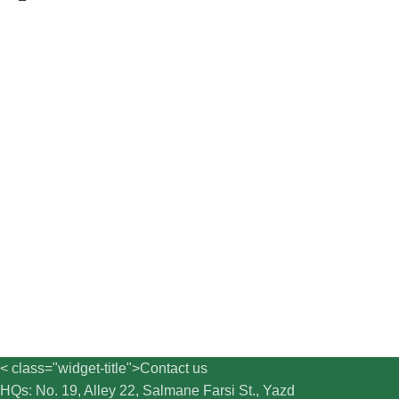
< class="widget-title">Contact us
HQs: No. 19, Alley 22, Salmane Farsi St., Yazd